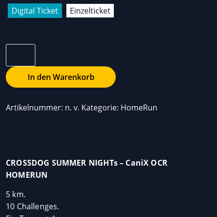
Digital Ticket
Einzelticket
CROSSDOG
SUMMER
In den Warenkorb
NIGHTs
–
CaniX
OCR
Artikelnummer:
n. v.
Kategorie:
HomeRun
HOMERUN
(31.07.-02.08.26)
Menge
CROSSDOG SUMMER NIGHTs – CaniX OCR
HOMERUN
5 km.
10 Challenges.