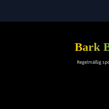
Bark B
Regelmäßig spo
😎🐕 COOLEST DOG BATTLE –
🏔️
📸🐾 AUGUST MONTHLY – 10
😎🐕
🍂🌲 INTO THE WILD – Der
🌬️ E
GEWINNERIN 🐾
C
FOTOS
C
Saisonstart gehört euch! 🐾