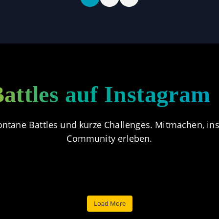
attles auf Instagram
ntane Battles und kurze Challenges. Mitmachen, insp
Community erleben.
🐾 ADVENTURE BATTLE –
👃🐾 DIRTY NOSE BATT
 COOLEST DOG BATTLE –
👃🐾 DIRTY NOSE BATT
ARS IN THE WIND BATTLE –
BARK BATTLES WEEKLY
OMMUNITY VOTING 🌲
GEWINNER 🐕
Load More
OMMUNITY VOTING 🐾
COMMUNITY VOTING 
GEWINNER 🐕
😎 COOLEST DOG BATTL