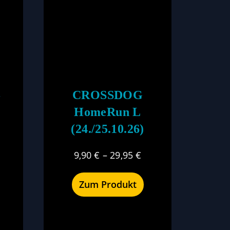
–
CROSSDOG
HomeRun L
(24./25.10.26)
9,90
€
–
29,95
€
Zum Produkt